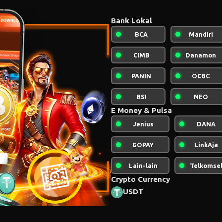
Bank Lokal
BCA
Mandiri
CIMB
Danamon
PANIN
OCBC
BSI
NEO
E Money & Pulsa
Jenius
DANA
GOPAY
LinkAja
Lain-lain
Telkomse
Crypto Currency
USDT