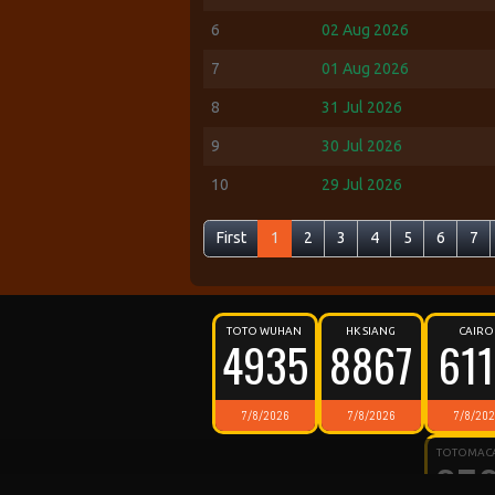
6
02 Aug 2026
7
01 Aug 2026
8
31 Jul 2026
9
30 Jul 2026
10
29 Jul 2026
First
1
2
3
4
5
6
7
TOTO WUHAN
HK SIANG
CAIR
4935
8867
61
7/8/2026
7/8/2026
7/8/20
TOTOMAC
65