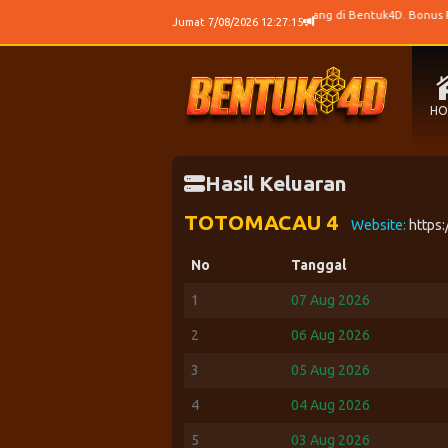
Selamat datang di Bentuk4D. Bonus Rollin
Jumat 7/08/2026 12:27:16
HO
Hasil Keluaran
TOTOMACAU 4
Website:
https
No
Tanggal
1
07 Aug 2026
2
06 Aug 2026
3
05 Aug 2026
4
04 Aug 2026
5
03 Aug 2026