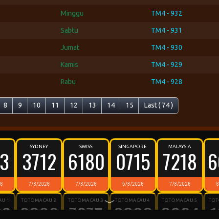
Minggu
TM4 - 932
Sabtu
TM4 - 931
Jumat
TM4 - 930
Kamis
TM4 - 929
Rabu
TM4 - 928
8
9
10
11
12
13
14
15
Last ( 74 )
O
SYDNEY
SWISS
SINGAPORE
MALAYSIA
13
3712
6180
0715
7218
6
26
7/8/2026
7/8/2026
5/8/2026
7/8/2026
6
AU 1
TOTOMACAU 2
TOTOMACAU 3
TOTOMACAU 4
TOTOMACAU 5
TOT
29
6300
7875
6303
3064
1