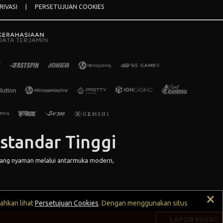
RIVASI
|
PERSETUJUAN COOKIES
standar Tinggi
yang nyaman melalui antarmuka modern,
×
ahkan lihat
Persetujuan Cookies
. Dengan menggunakan situs