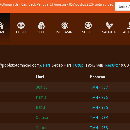
gan dan Cashback Periode 03 Agustus - 05 Agustus 2026 sudah dibagikan. Terima kas
ME
TOGEL
SLOT
LIVE CASINO
SPORT
SABUNG
ARC
://poolstotomacao.com/
, Hari:
Setiap Hari
, Tutup:
18:45 WIB
, Result:
19:00
Hari
Pasaran
Jumat
TM4 - 937
Kamis
TM4 - 936
Rabu
TM4 - 935
Selasa
TM4 - 934
Senin
TM4 - 933