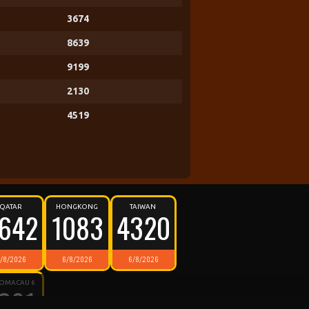
3674
8639
9199
2130
4519
QATAR
HONGKONG
TAIWAN
642
1083
4320
/8/2026
6/8/2026
6/8/2026
OMACAU 6
391