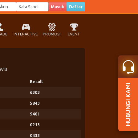
ih para Bosku yang sudah bermain. Login hari ini klaim bonus 5K. Selamat bermain B
Masuk
Daftar
ADE
INTERACTIVE
PROMOSI
EVENT
 WIB
Result
6303
5843
9401
0213
0433