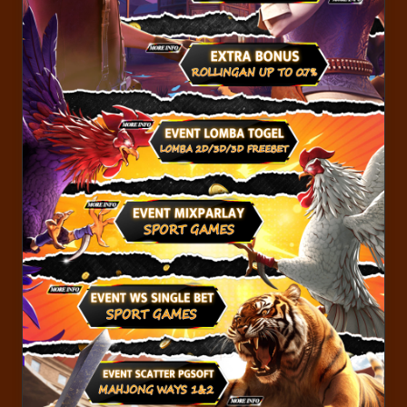
Rp.500.000,-
Syarat & Ketentuan
DP 200K WD 2000K = BONUS 80K
FREESPIN Atau BUYSPIN & discreenshot. Jika dimainkan atau
Rp.250.000,-
withdraw sebelum bonus diberikan maka akan dianggap tidak
Bonus dibagikan setiap hari Senin dan Kamis paling lama
BONUS SEUMUR HIDUP REFERRAL 1%
Syarat
sah atau hangus.
Rp.100.000,-
pukul 12:00 WIB.
Bonus bisa diklaim lewat WA atau livechat dengan
Rp.50.000,-
Bonus yang didapatkan adalah 5% dari total lose
Wajib join grup Telegram:
KLIK DISINI
Syarat & Ketentuan
menyertakan screenshot kemenangan Freespin/Buyspin.
(KEKALAHAN).
Rp.10.000,-
Wajib join channel Telegram:
KLIK DISINI
Bonus referral berlaku untuk seluruh pasaran togel.
Periode perhitungannya adalah: Total Kekalahan dari hari
BONUS KOMISI ROLLINGAN UP TO 0.7%
Rp.5.000,-
Wajib join grup WA:
KLIK DISINI
Syarat
Senin s/d Rabu (Dibagikan di Kamis) dan Total Kekalahan dari
Bonus langsung diberikan ketika downline anda memasang
ZONK
hari Kamis s/d Minggu (Dibagikan di Senin).
Wajib join grup FB:
KLIK DISINI
taruhan togel.
Syarat & Ketentuan
Wajib join grup FB:
KLIK DISINI
Minimal bonus yang dibagikan adalah Rp.1.000,-.
Wajib follow IG:
KLIK DISINI
Tidak ada batas maksimum bonus yang diberikan.
Wajib join grup Telegram:
KLIK DISINI
Syarat & Ketentuan
Bonus dibagikan setiap hari Senin dan Kamis.
Bonus cashback hanya berlaku dipermainan SPORTSBOOK
Wajib join channel WA:
KLIK DISINI
Syarat & Ketentuan bonus berlaku.
Wajib join grup WA:
KLIK DISINI
Minimal bonus yang dibagikan adalah Rp.1.000,-.
& SABUNG AYAM.
Berlaku untuk semua member BENTUK4D yang tidak
Jika sudah klaim bonus ini, wajib share di grup Tele/ grup
Bonus referral juga di berikan untuk game slot.
Wajib posting screenshot hasil kemenangan Freespin Atau
mengambil bonus deposit.
Periode perhitungannya adalah: Turn Over dari hari Senin
Tidak ada minimal lose/turn over untuk mendapatkan
FB/ grup WA.
Buyspin ke grup Facebook Official BENTUK4D sertakan
s/d Rabu (Dibagikan di Kamis) dan Turn Over dari hari Kamis
bonus CASHBACK ini.
Hubungi livechat/telegram OFC/whatsapp OFC untuk
Contoh perhitungan
(#FREESPINBENTUK4D, #BUYSPINBENTUK4D,
s/d Minggu (Dibagikan di Senin).
mengikuti event ini.
Syarat dan ketentuan umum berlaku.
Ketentuan
#CLAIMFREESPINBENTUK4D, #CLAIMBUYSPINBENTUK4D dan
Bonus diberikan berupa kredit yang dimasukan kedalam
Downline anda memasang taruhan 4D sebesar 20.000 -
#BENTUK4D) + menggunakan kata-kata pujian beserta tag 3
Minimal deposit Rp.50.000,- untuk mengikuti event ini (tidak
akun anda secara otomatis ke dompet utama masing-masing
potongan 66% = 6.800.
Event ini bisa diikuti oleh member baru ataupun lama.
temen aktif kamu.
berlaku kelipatan).
member setiap hari Senin & Kamis paling lambat pukul 12:00
Bonus referral yang anda dapatkan : 6.800 x 1% = 68.
Bonus diberikan dalam bentuk saldo.
Keputusan admin BENTUK4D bersifat mutlak & tidak dapat
Berlaku untuk deposit QRIS, semua bank, dana, ovo, gopay,
WIB.
diganggu gugat.
link aja (tidak berlaku deposit pulsa).
Berlaku khusus untuk permainan slot.
Tidak ada batas maksimal bonus turn over yang diberikan.
Klaim voucher sebelum saldo dimainkan (tidak berlaku kalau
EVENT LOMBA TOGEL 2D/3D & FREEBET 3D
Setelah dapat bonus pamer hasil WD, wajib TO X2 untuk