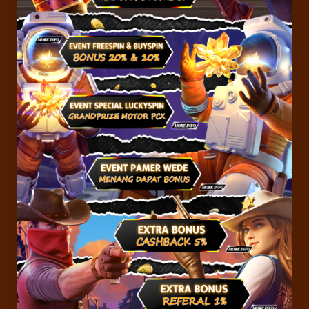
Syarat & Ketentuan
Bonus hanya bisa diklaim 1X dalam 1 hari.
Untuk melakukan klaim silahkan hubungi livechat atau WA.
Minimal deposit Rp.50.000,- untuk melakukan klaim.
BONUS DEPOSIT PULSA TANPA POTONGAN
(sebelum saldo dimainkan).
Maksimal bonus yang diberikan adalah Rp.50.000,-.
Bonus hanya bisa dimainkan dipermainan slot.
Syarat & Ketentuan
Bonus hanya bisa diklaim 1X dalam 1 hari.
Syarat untuk melakukan withdraw adalah turn over X3.
Untuk melakukan klaim silahkan hubungi livechat atau WA.
(Contoh : deposit 50.000 x 20% = 10.000, maka turn over yang
Minimal deposit Rp.100.000,- untuk melakukan klaim.
EVENT FREESPIN 20% & BUYSPIN 10%
(sebelum saldo dimainkan).
harus dicapai adalah 60.000 x 3 = 180.000).
Maksimal klaim potongan hingga Rp.100.000,- perhari.
Bonus hanya bisa dimainkan dipermainan slot.
Keputusan admin BENTUK4D bersifat mutlak & tidak dapat
Syarat & Ketentuan
Untuk melakukan klaim silahkan hubungi livechat atau WA.
diganggu gugat.
Syarat untuk melakukan withdraw adalah turn over X3.
(sebelum saldo dimainkan).
(Contoh : deposit 50.000 x 10% = 5.000, maka turn over yang
Minimal deposit Rp.50.000,- untuk melakukan klaim.
EVENT LUCKY SPIN HADIAH PULUHAN JUTA RUPIAH
Hanya berlaku khusus pulsa Telkomsel.
harus dicapai adalah 55.000 x 3 = 165.000).
Event ini tidak bisa digabung dengan bonus deposit (New
Syarat untuk melakukan withdraw adalah turn over X5.
Keputusan admin BENTUK4D bersifat mutlak & tidak dapat
Member, Deposit Harian, Deposit Pulsa & Event Luckyspin ).
Hadiah Yang Bisa Didapat
(Contoh : deposit pulsa 100.000, maka turn over yang harus
diganggu gugat.
1 hari maksimal 3X klaim global untuk seluruh event
dicapai adalah 100.000 x 5 = 500.000).
Honda PCX
BENTUK4D. (reset setiap jam 00:00 WIB).
KLAIM BONUS PAMER HASIL WEDE
Keputusan admin BENTUK4D bersifat mutlak & tidak dapat
iPhone 17 Pro Max
Event ini hanya berlaku untuk provider Pragmatic & PG Soft.
diganggu gugat.
DP 30K WD 300K = BONUS 10K
Apple Watch Series 10
Minimal kemenangan Freespin & Buyspin Rp.200,000,-
setelah dipotong modal.
Baju Eksklusif BENTUK4D
DP 50K WD 500K = BONUS 20K
BONUS CASHBACK - SPORTSBOOK BENTUK4D 5%
Maksimal bonus yang diberikan Rp.250.000,- / klaim.
Rp.5.000.000,-
DP 100K WD 1000K = BONUS 40K
Bonus wajib diklaim setelah menyelesaikan putaran