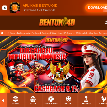
APLIKASI BENTUK4D
DOWNLOA
Download APK Gratis 5K
k4D. Bonus Rollingan dan Cashback Periode 03 Agustus - 05 Agustus 2026 sudah dibagikan. Terima kasi
TOGEL
SLOT
LIVE CASINO
SPORT
ARCADE
SABU