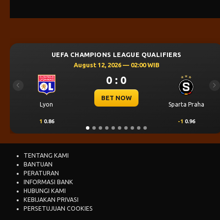
ONS LEAGUE QUALIFIERS
UEFA CHAMPIO
12, 2026 — 02:00 WIB
August 12
0 : 0
Previous
Ne
BET NOW
Sparta Praha
SK Sturm Graz
-1
0.96
-0.5
0.95
TENTANG KAMI
BANTUAN
PERATURAN
INFORMASI BANK
HUBUNGI KAMI
KEBIJAKAN PRIVASI
PERSETUJUAN COOKIES