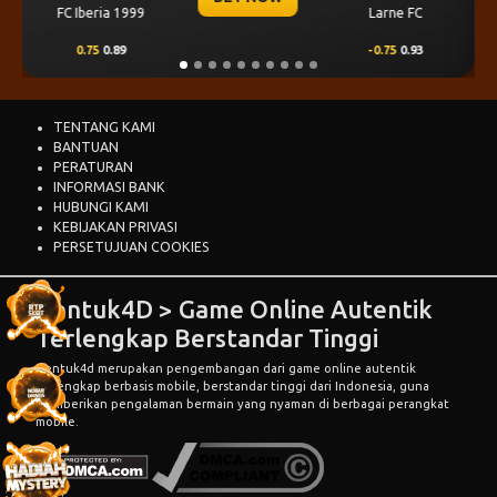
Larne FC
Bodo Glimt
-0.75
0.93
0.75
0.77
TENTANG KAMI
BANTUAN
PERATURAN
INFORMASI BANK
HUBUNGI KAMI
KEBIJAKAN PRIVASI
PERSETUJUAN COOKIES
Bentuk4D > Game Online Autentik
Terlengkap Berstandar Tinggi
Bentuk4d
merupakan pengembangan dari game online autentik
terlengkap berbasis mobile, berstandar tinggi dari Indonesia, guna
memberikan pengalaman bermain yang nyaman di berbagai perangkat
mobile.