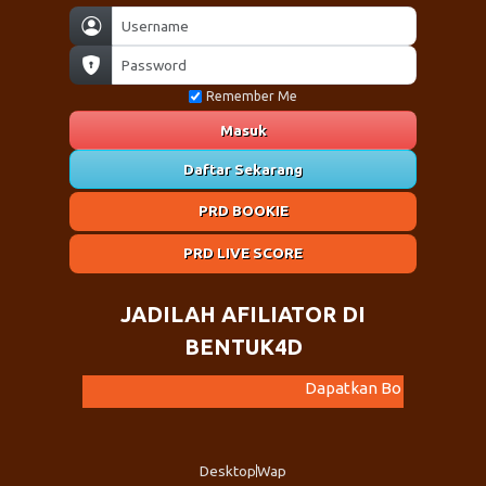
Remember Me
Masuk
Daftar Sekarang
PRD BOOKIE
PRD LIVE SCORE
JADILAH AFILIATOR DI
BENTUK4D
Dapatkan Bonus Referral 
Desktop
Wap